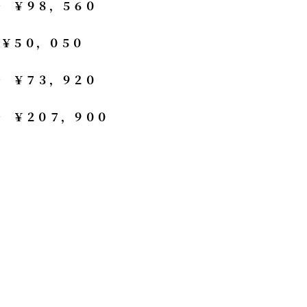
→
￥９８，５６０
→
￥５０，０５０
→
￥７３，９２０
→
￥２０７，９００