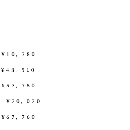
→
￥１０，７８０
￥４８，５１０
→
￥５７，７５０
→
￥７０，０７０
→
￥６７，７６０